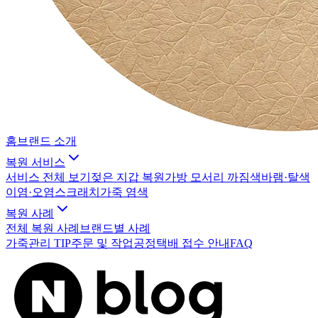
홈
브랜드 소개
복원 서비스
서비스 전체 보기
젖은 지갑 복원
가방 모서리 까짐
색바램·탈색
이염·오염
스크래치
가죽 염색
복원 사례
전체 복원 사례
브랜드별 사례
가죽관리 TIP
주문 및 작업공정
택배 접수 안내
FAQ