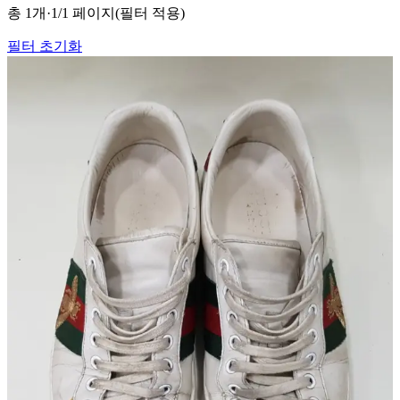
총
1
개
·
1
/
1
페이지
(필터 적용)
필터 초기화