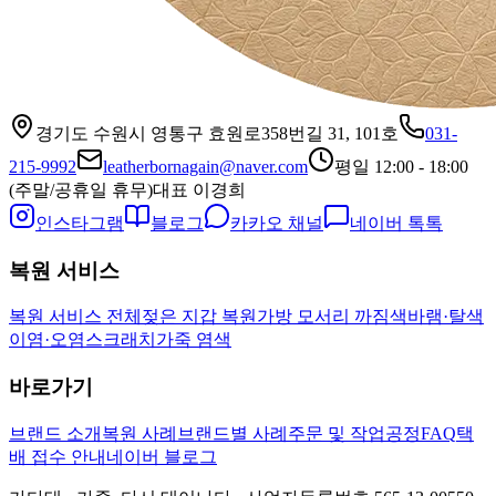
경기도 수원시 영통구 효원로358번길 31, 101호
031-
215-9992
leatherbornagain@naver.com
평일 12:00 - 18:00
(주말/공휴일 휴무)
대표
이경희
인스타그램
블로그
카카오 채널
네이버 톡톡
복원 서비스
복원 서비스 전체
젖은 지갑 복원
가방 모서리 까짐
색바램·탈색
이염·오염
스크래치
가죽 염색
바로가기
브랜드 소개
복원 사례
브랜드별 사례
주문 및 작업공정
FAQ
택
배 접수 안내
네이버 블로그